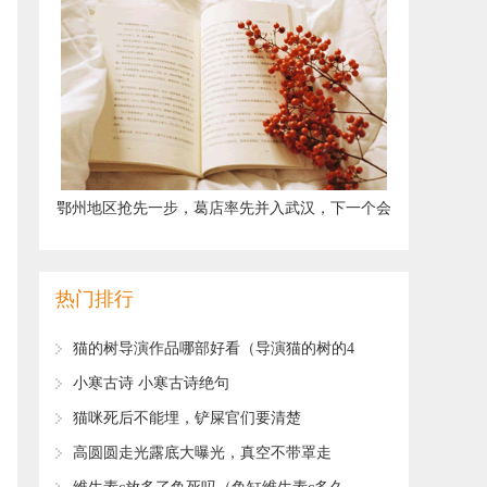
​鄂州地区抢先一步，葛店率先并入武汉，下一个会
是哪个城市？
热门排行
​猫的树导演作品哪部好看（导演猫的树的4
部经典作品推荐）
​小寒古诗 小寒古诗绝句
​猫咪死后不能埋，铲屎官们要清楚
​高圆圆走光露底大曝光，真空不带罩走