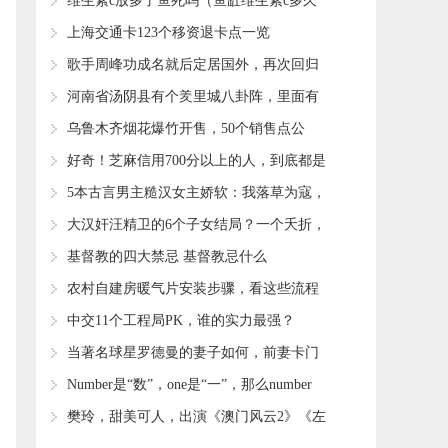
光，网友们：很有凸点
​维生素c放多了鱼死吗（鱼缸维生素c多久
放一次）
​上海交通卡123个移资退卡点一览
​歌手周峰功成名就后定居国外，再次回归
却失踪至今
​河南省汤阴县有个羑里城八卦阵，里面有
八个阵势，像迷宫一样
​乌鲁木齐烟花爆竹开售，50个销售点公
布，看看你家附近的有没有？
​好奇！芝麻信用700分以上的人，到底都是
什么人？客服给出答案
​5本古言男主糙汉女主娇软：我落草为寇，
但我定让你做天下的皇后
​大汉奸汪精卫的6个子女结局？一个夭折，
另5个全长寿，有钱有势
​基督教的四大禁忌 基督教忌什么
​农村自建房暖气片安装步骤，看这些流程
就够了
​中交11个工程局PK，谁的实力最强？
​当著名球星罗德曼的妻子如何，前妻卡门
坦言，一点也不后悔
​Number是“数”，one是“一”，那么number
one什么意思？
​樊玲，甜美可人，出演《澳门风云2》《左