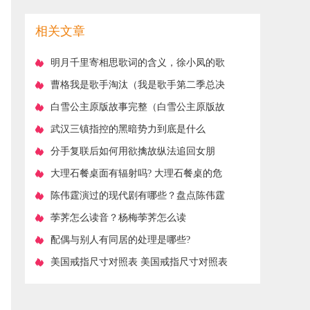
耳》
相关文章
​明月千里寄相思歌词的含义，徐小凤的歌
曲经典老歌明月千里寄相思歌词
​曹格我是歌手淘汰（我是歌手第二季总决
赛排名剧透）
​白雪公主原版故事完整（白雪公主原版故
事完整视频播放）
​武汉三镇指控的黑暗势力到底是什么
​分手复联后如何用欲擒故纵法追回女朋
友？
​大理石餐桌面有辐射吗? 大理石餐桌的危
害
​陈伟霆演过的现代剧有哪些？盘点陈伟霆
演过的5部现代剧
​荸荠怎么读音？杨梅荸荠怎么读
​配偶与别人有同居的处理是哪些?
​美国戒指尺寸对照表 美国戒指尺寸对照表
标准