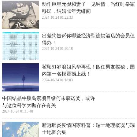
​动作巨星元彪和妻子一见钟情，当红时举家
移民，结婚40年无绯闻
2024-10-24 01:22:33
​出差狗告诉你哪些经济型连锁酒店的会员值
得办！
2024-10-24 01:20:18
​瞿颖51岁浪姐风华再现！四任男友揭秘，国
内第一名模震撼上线！
2024-10-24 01:18:03
​中国结晶牛胰岛素项目缘何未获诺奖，或许
与这位科学大咖存在有关
2024-10-24 01:15:48
​新冠肺炎疫情国家科普：瑞士地理概况与瑞
士地图合集