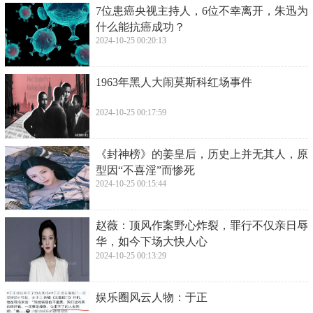
​7位患癌央视主持人，6位不幸离开，朱迅为
什么能抗癌成功？
2024-10-25 00:20:13
​1963年黑人大闹莫斯科红场事件
2024-10-25 00:17:59
​《封神榜》的姜皇后，历史上并无其人，原
型因“不喜淫”而惨死
2024-10-25 00:15:44
​赵薇：顶风作案野心炸裂，罪行不仅亲日辱
华，如今下场大快人心
2024-10-25 00:13:29
​娱乐圈风云人物：于正