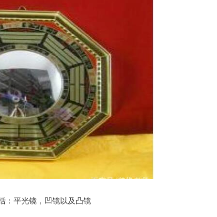
括：平光镜，凹镜以及凸镜