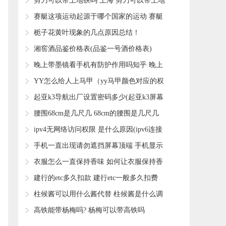
​剪刀可以带上地铁吗 上海 剪刀可以带上地
铁吗?
​赛艇这项运动起源于哪个国家的运动 赛艇
运动是起源于哪个国家
​栀子花黄叶现象的几点原因总结！
​湘窖酒品鉴价格表(品鉴一号酒价格表)
​晚上带墨镜看手机有防护作用吗知乎 晚上
带墨镜看手机有防护作用吗女生
​YY怎么给人上马甲（yy马甲颜色对应的权
限)
​起亚k3导航出厂设置密码多少(起亚k3屏幕
怎么恢复出厂设置)
​腰围68cm是几尺几 68cm的腰围是几尺几
​ipv4无网络访问权限 是什么原因(ipv6连接
正常ipv4无网络访问权限)
​手机一直出现请勿遮挡屏幕顶端 手机显示
请勿遮挡屏幕顶端怎么关闭
​衣服怎么一直保持香味 如何让衣服保持香
味
​建行的etc多久扣款 建行etc一般多久扣费
​柱候酱可以用什么酱代替 柱候酱是什么调
料
​高铁能带杨梅吗? 杨梅可以带高铁吗