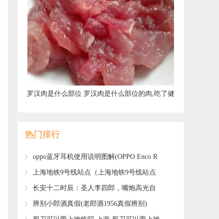
​罗汉肉是什么部位 罗汉肉是什么部位的肉,吃了健
康吗
热门排行
​oppo蓝牙耳机使用说明图解(OPPO Enco R
耳机说明书)
​上海地铁9号线站点（上海地铁9号线站点
线路图最新查询）
​长安十二时辰：圣人李四郎，嘴炮高光自
称为神，转眼就跌落神坛？
​辨别小郎酒真假(老郎酒1956真假辨别)