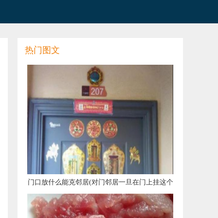
热门图文
​门口放什么能克邻居(对门邻居一旦在门上挂这个
玩意，你马上让他拆了，否则倒霉