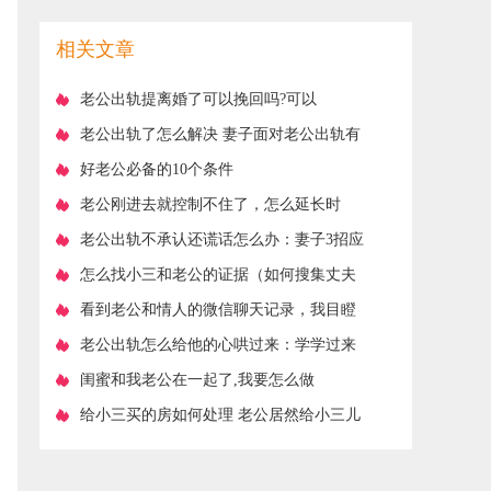
相关文章
​老公出轨提离婚了可以挽回吗?可以
​老公出轨了怎么解决 妻子面对老公出轨有
什么聪明做法
​好老公必备的10个条件
​老公刚进去就控制不住了，怎么延长时
间？
​老公出轨不承认还谎话怎么办：妻子3招应
对
​怎么找小三和老公的证据（如何搜集丈夫
有小三的证据）
​看到老公和情人的微信聊天记录，我目瞪
口呆
​老公出轨怎么给他的心哄过来：学学过来
人的方法
​闺蜜和我老公在一起了,我要怎么做
​给小三买的房如何处理 老公居然给小三儿
在小区买房 如果小三在一个小区住怎么